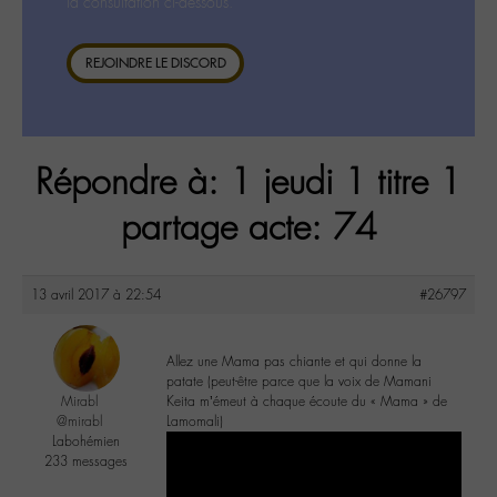
la consultation ci-dessous.
REJOINDRE LE DISCORD
Répondre à: 1 jeudi 1 titre 1
partage acte: 74
13 avril 2017 à 22:54
#26797
Allez une Mama pas chiante et qui donne la
patate (peut-être parce que la voix de Mamani
Mirabl
Keita m’émeut à chaque écoute du « Mama » de
@mirabl
Lamomali)
Labohémien
233 messages