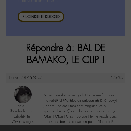
la consultation ci-dessous.
REJOINDRE LE DISCORD
Répondre à: BAL DE
BAMAKO, LE CLIP !
13 avril 2017 à 20:55
#26786
Super génial et super rigolo! L’âne me fait bien
marrer!😂 Et Matthieu en caleçon ah là là! Sexy!
calo
J’adore! Les costumes sont magnifiques et
@tendrschnauz
spectaculaires. Ça va donner en concert tout ça!
Labohémien
Miam! Miam! C’est trop bon! Je me régale avec
269 messages
toutes ces bonnes choses un pure délice total!