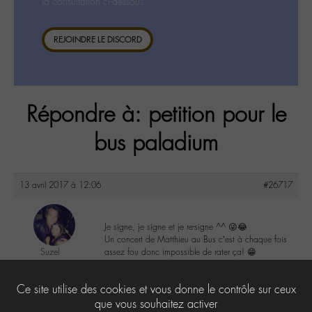
la consultation ci-dessous.
REJOINDRE LE DISCORD
Répondre à: petition pour le
bus paladium
13 avril 2017 à 12:06
#26717
Je signe, je signe et je re-signe ^^ 😜😂
Un concert de Matthieu au Bus c’est à chaque fois
Suzel
assez fou donc impossible de rater ça! 😁
@suzel
Labohémien
6
Ce site utilise des cookies et vous donne le contrôle sur ceux
4 messages
que vous souhaitez activer