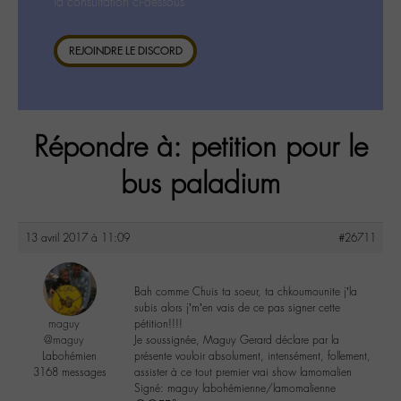
la consultation ci-dessous.
REJOINDRE LE DISCORD
Répondre à: petition pour le
bus paladium
13 avril 2017 à 11:09
#26711
Bah comme Chuis ta soeur, ta chkoumounite j’la
subis alors j’m’en vais de ce pas signer cette
maguy
pétition!!!!
@maguy
Je soussignée, Maguy Gerard déclare par la
Labohémien
présente vouloir absolument, intensément, follement,
3168 messages
assister à ce tout premier vrai show lamomalien
Signé: maguy labohémienne/lamomalienne