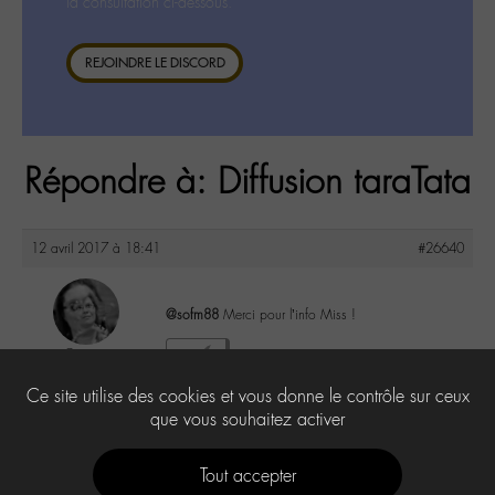
la consultation ci-dessous.
REJOINDRE LE DISCORD
Répondre à: Diffusion taraTata
12 avril 2017 à 18:41
#26640
@sofm88
Merci pour l’info Miss !
Cricri
1
@cricri
Ce site utilise des cookies et vous donne le contrôle sur ceux
Labohémien
500 messages
que vous souhaitez activer
Tout accepter