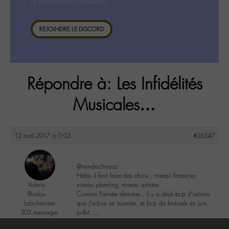
la consultation ci-dessous.
REJOINDRE LE DISCORD
Répondre à: Les Infidélités
Musicales…
12 avril 2017 à 0:03
#26547
@trendrschnauz
Hélas il faut faire des choix , niveau financier,
Valerie
niveau planning, niveau artistes
@valou
Comme l’année dernière , il y a déjà bcp d’artistes
Labohémien
que j’adore en tournée, et bcp de festivals en juin
505 messages
juillet …..