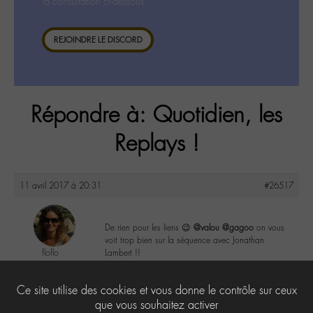
la consultation ci-dessous.
REJOINDRE LE DISCORD
Répondre à: Quotidien, les
Replays !
11 avril 2017 à 20:31
#26517
De rien pour les liens 😉
@valou
@gagoo
on vous
voit trop bien sur la séquence avec Jonathan
floflo
Lambert !!
@floflo
Labohémien
2
Ce site utilise des cookies et vous donne le contrôle sur ceux
131 messages
que vous souhaitez activer