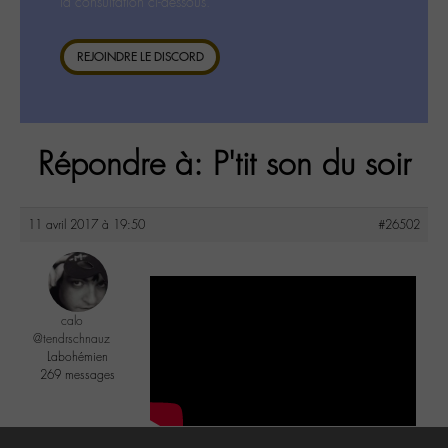
la consultation ci-dessous.
REJOINDRE LE DISCORD
Répondre à: P'tit son du soir
11 avril 2017 à 19:50
#26502
calo
@tendrschnauz
Labohémien
269 messages