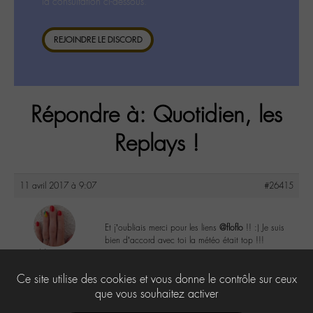
la consultation ci-dessous.
REJOINDRE LE DISCORD
Répondre à: Quotidien, les
Replays !
11 avril 2017 à 9:07
#26415
Et j’oubliais merci pour les liens
@floflo
!! :) Je suis
bien d’accord avec toi la météo était top !!!
Nanie
@nanie
4
Ce site utilise des cookies et vous donne le contrôle sur ceux
Labohémien
149 messages
que vous souhaitez activer