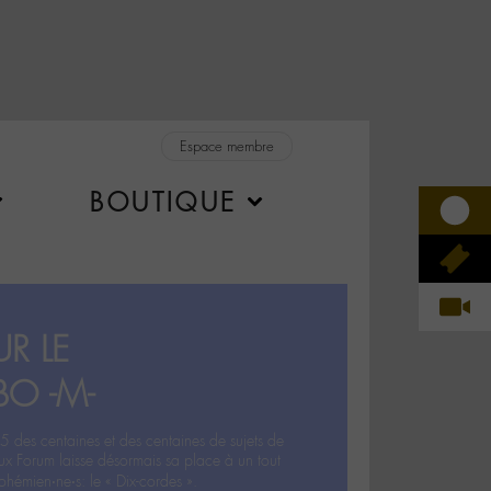
Espace membre
BOUTIQUE
R LE
BO -M-
5 des centaines et des centaines de sujets de
ux Forum laisse désormais sa place à un tout
hémien‧ne‧s: le « Dix-cordes ».