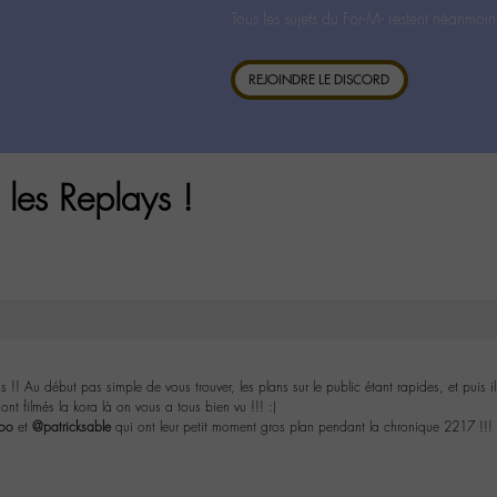
Tous les sujets du For-M- restent néanmoin
REJOINDRE LE DISCORD
les Replays !
s !! Au début pas simple de vous trouver, les plans sur le public étant rapides, et puis
ont filmés la kora là on vous a tous bien vu !!! :)
oo
et
@patricksable
qui ont leur petit moment gros plan pendant la chronique 2217 !!! 