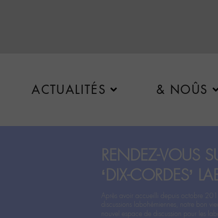
ACTUALITÉS
& NOÛS
RENDEZ-VOUS SU
‘DIX-CORDES’ LA
Après avoir accueilli depuis octobre 201
discussions labohémiennes, notre bon vie
nouvel espace de discussion pour les labo