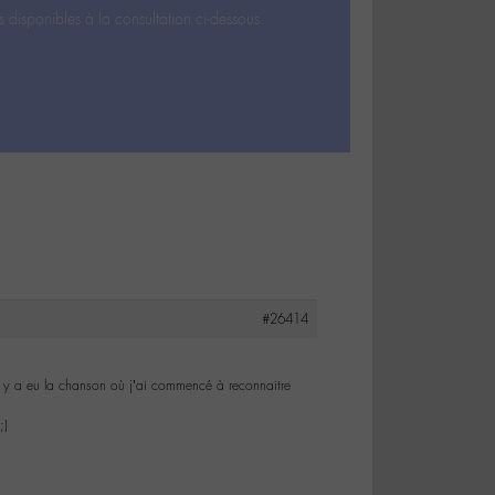
s disponibles à la consultation ci-dessous.
#26414
 il y a eu la chanson où j’ai commencé à reconnaitre
;)