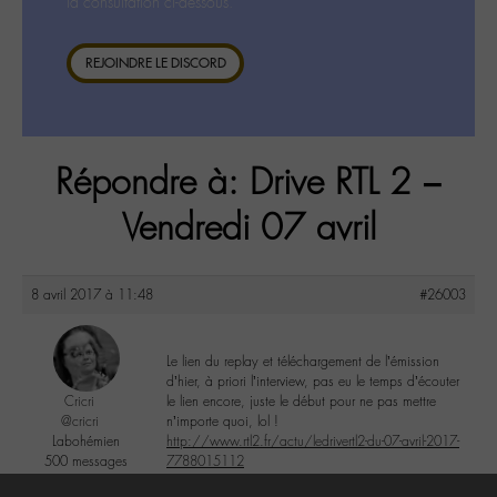
la consultation ci-dessous.
REJOINDRE LE DISCORD
Répondre à: Drive RTL 2 –
Vendredi 07 avril
8 avril 2017 à 11:48
#26003
Le lien du replay et téléchargement de l’émission
d’hier, à priori l’interview, pas eu le temps d’écouter
Cricri
le lien encore, juste le début pour ne pas mettre
@cricri
n’importe quoi, lol !
Labohémien
http://www.rtl2.fr/actu/ledrivertl2-du-07-avril-2017-
500 messages
7788015112