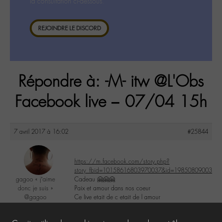
la consultation ci-dessous.
REJOINDRE LE DISCORD
Répondre à: -M- itw @L'Obs
Facebook live – 07/04 15h
7 avril 2017 à 16:02
#25844
https://m.facebook.com/story.php?
story_fbid=10158616803970037&id=198508090036
gagoo « j’aime
Cadeau 🤗🤗🤗
donc je suis »
Paix et amour dans nos coeur
@gagoo
Ce live etait de c etait de l amour
Labohémien
2367 messages
3