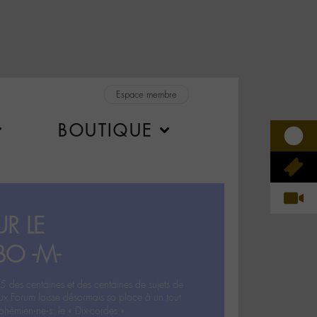
Espace membre
BOUTIQUE
R LE
BO -M-
5 des centaines et des centaines de sujets de
ux Forum laisse désormais sa place à un tout
hémien‧ne‧s: le « Dix-cordes ».