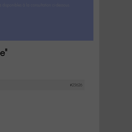
s disponibles à la consultation ci-dessous.
e"
#25626