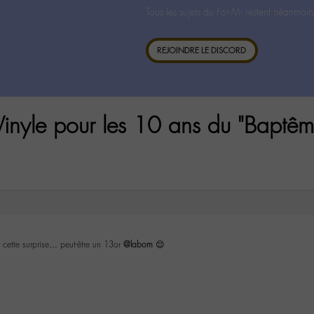
Tous les sujets du For-M- restent néanmoin
REJOINDRE LE DISCORD
Vinyle pour les 10 ans du "Baptêm
r cette surprise… peut-être un 13or
@labom
😌