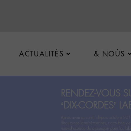
ACTUALITÉS
& NOÛS
RENDEZ-VOUS SU
‘DIX-CORDES’ LA
Après avoir accueilli depuis octobre 201
discussions labohémiennes, notre bon vie
nouvel espace de discussion pour les labo