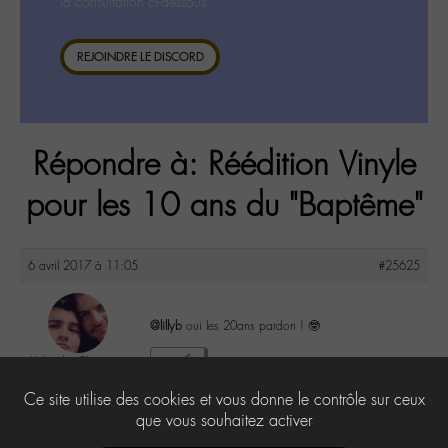
la consultation ci-dessous.
REJOINDRE LE DISCORD
Répondre à: Réédition Vinyle
pour les 10 ans du "Baptême"
6 avril 2017 à 11:05
#25625
@lillyb
oui les 20ans pardon ! 🤓
Kéké des Plages
3
@kelianabtc
Ce site utilise des cookies et vous donne le contrôle sur ceux
Labohémien
53 messages
que vous souhaitez activer