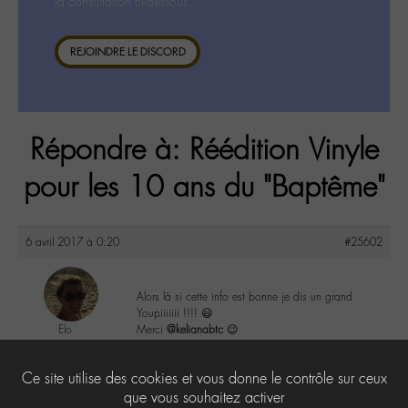
la consultation ci-dessous.
REJOINDRE LE DISCORD
Répondre à: Réédition Vinyle
pour les 10 ans du "Baptême"
6 avril 2017 à 0:20
#25602
Alors là si cette info est bonne je dis un grand
Youpiiiiiii !!!! 😃
Elo
Merci
@kelianabtc
😉
@elodie
Labohémien
2
Ce site utilise des cookies et vous donne le contrôle sur ceux
146 messages
que vous souhaitez activer