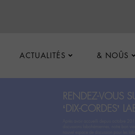
ACTUALITÉS
& NOÛS
RENDEZ-VOUS SU
‘DIX-CORDES’ LA
Après avoir accueilli depuis octobre 201
discussions labohémiennes, notre bon vie
nouvel espace de discussion pour les labo