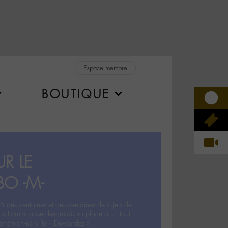
Espace membre
BOUTIQUE
R LE
BO -M-
5 des centaines et des centaines de sujets de
ux Forum laisse désormais sa place à un tout
hémien‧ne‧s: le « Dix-cordes ».