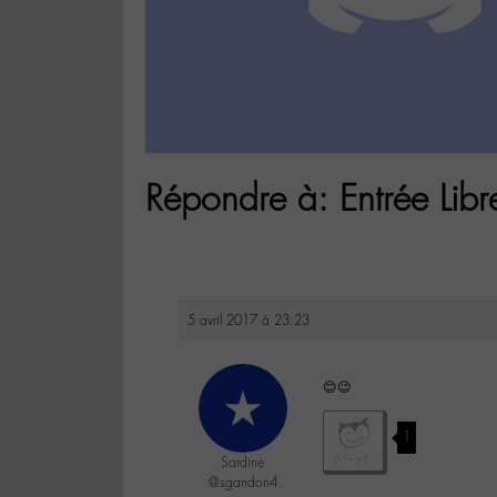
Répondre à: Entrée Lib
5 avril 2017 à 23:23
😊😉
1
Sardine
@sgandon4