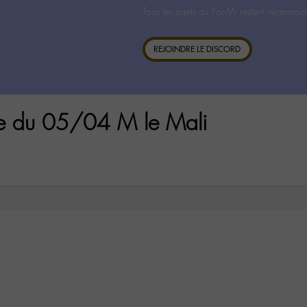
Tous les sujets du For-M- restent néanmoin
REJOINDRE LE DISCORD
re du 05/04 M le Mali