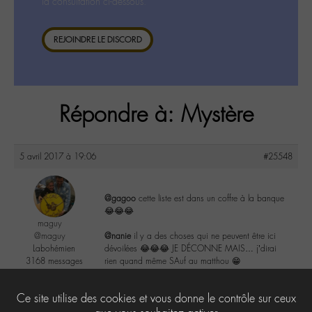
la consultation ci-dessous.
REJOINDRE LE DISCORD
Répondre à: Mystère
5 avril 2017 à 19:06
#25548
@gagoo
cette liste est dans un coffre à la banque
😂😂😂
maguy
@maguy
@nanie
il y a des choses qui ne peuvent être ici
Labohémien
dévoilées 😂😂😂 JE DÉCONNE MAIS… j’dirai
3168 messages
rien quand même SAuf au matthou 😁
2
Ce site utilise des cookies et vous donne le contrôle sur ceux