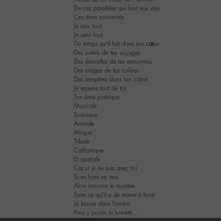
De ces parallèles qui font nos vies
Ces êtres connectés
Je sais tout
Je sens tout
Du temps qu’il fait dans ton cœur
Des soleils de tes voyages
Des étincelles de tes rencontres
Des orages de tes colères
Des tempêtes dans ton crâne
Je ressens tout de toi
Ton âme poétique
Musicale
Scénique
Animale
Afrique
Tribale
Cathartique
Et spatiale
Car si je ne suis avec toi
Tu es bien en moi
Alors laissons le mystère
Faire ce qu’il a de mieux à faire
Le laisser dans l’ombre
Pour y puiser la lumière…