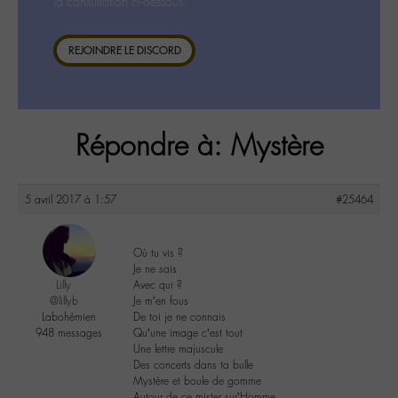
la consultation ci-dessous.
REJOINDRE LE DISCORD
Répondre à: Mystère
5 avril 2017 à 1:57
#25464
Où tu vis ?
Je ne sais
Lilly
Avec qui ?
@lillyb
Je m’en fous
Labohémien
De toi je ne connais
948 messages
Qu’une image c’est tout
Une lettre majuscule
Des concerts dans ta bulle
Mystère et boule de gomme
Autour de ce mister sur’Homme