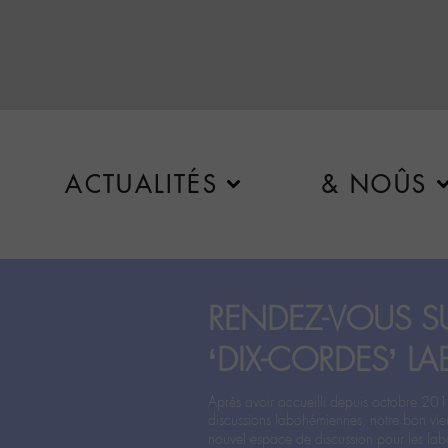
ACTUALITÉS
& NOÛS
RENDEZ-VOUS SU
‘DIX-CORDES’ LA
Après avoir accueilli depuis octobre 201
discussions labohémiennes, notre bon vie
nouvel espace de discussion pour les labo