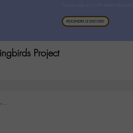
Tous les sujets du For-M- restent néanmoin
REJOINDRE LE DISCORD
gbirds Project
ux ….