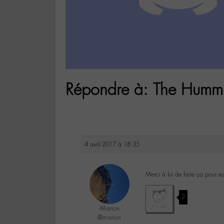
Répondre à: The Hummin
4 avril 2017 à 18:35
Merci à lui de faire ça pour e
2
-M-arion
@m-arion