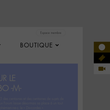
Espace membre
BOUTIQUE
R LE
BO -M-
5 des centaines et des centaines de sujets de
ux Forum laisse désormais sa place à un tout
hémien‧ne‧s: le « Dix-cordes ».