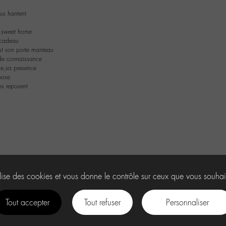
ous hantent
 sweet home
n cadeau
t son porte manteau
de connaissance
ie,sa presence
pose
us reposent
ilise des cookies et vous donne le contrôle sur ceux que vous souhai
Tout accepter
Tout refuser
Personnaliser
facebook
instagram
Youtube
Discord
tiktok
.
U