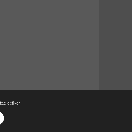
tez activer
Spotify
Deezer
Apple
Music