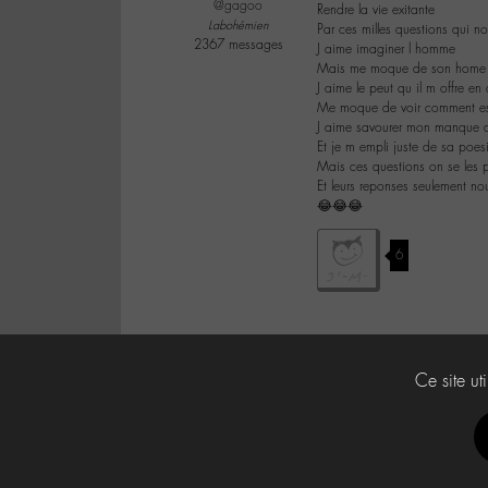
@gagoo
Rendre la vie exitante
Labohémien
Par ces milles questions qui n
2367 messages
J aime imaginer l homme
Mais me moque de son home
J aime le peut qu il m offre e
Me moque de voir comment es
J aime savourer mon manque 
Et je m empli juste de sa poes
Mais ces questions on se les 
Et leurs reponses seulement no
😂😂😂
6
Ce site ut
Labo -M-
Contact
À propos
Press Kit -M-
CG