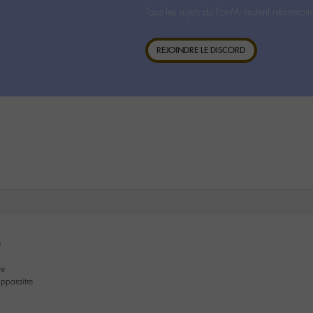
Tous les sujets du For-M- restent néanmoin
REJOINDRE LE DISCORD
e
re
apparaitre