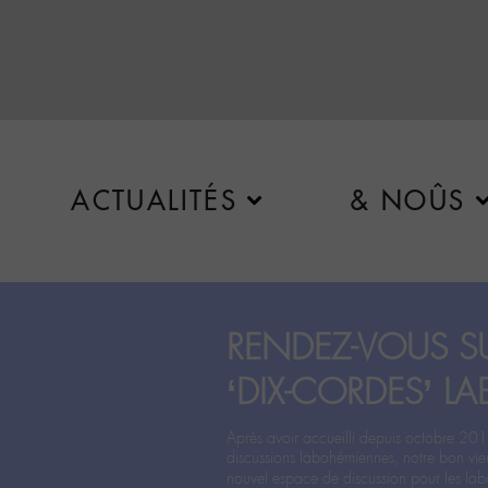
ACTUALITÉS
& NOÛS
RENDEZ-VOUS SU
‘DIX-CORDES’ LA
Après avoir accueilli depuis octobre 201
discussions labohémiennes, notre bon vie
nouvel espace de discussion pour les labo