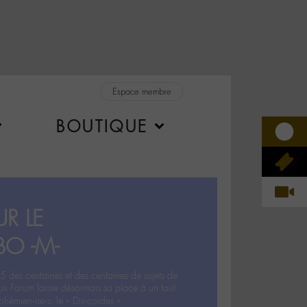
Espace membre
BOUTIQUE
R LE
BO -M-
5 des centaines et des centaines de sujets de
ux Forum laisse désormais sa place à un tout
hémien‧ne‧s: le « Dix-cordes ».