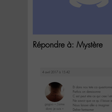
Répondre à: Mystère
4 avril 2017 à 15:42
Et dans nos tete ca questionn
Parfois on deraisonne
C est peut etre ce qui cree l et
Ne savoir que ce qu il laisse 
gagoo « j’aime
Nous laisser aller a imaginer
donc je suis »
Delirer fantasmer