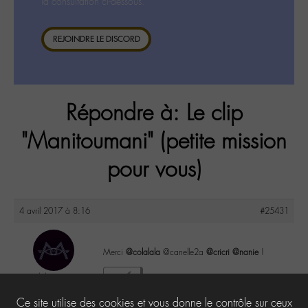
la consultation ci-dessous.
REJOINDRE LE DISCORD
Répondre à: Le clip
"Manitoumani" (petite mission
pour vous)
4 avril 2017 à 8:16
#25431
Merci
@colalala
@canelle2a
@cricri
@nanie
!
labom
5
@labom
Ce site utilise des cookies et vous donne le contrôle sur ceux
Keymaster