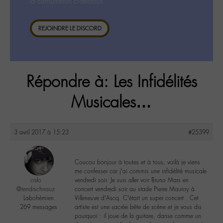
la consultation ci-dessous.
REJOINDRE LE DISCORD
Répondre à: Les Infidélités
Musicales…
3 avril 2017 à 15:23
#25399
Coucou bonjour à toutes et à tous, voilà je viens
me confesser car j’ai commis une infidélité musicale
calo
vendredi soir. Je suis aller voir Bruno Mars en
@tendrschnauz
concert vendredi soir au stade Pierre Mauroy à
Labohémien
Villeneuve d’Ascq. C’était un super concert . Cet
269 messages
artiste est une sacrée bête de scène et je vous dis
pourquoi : il joue de la guitare, danse comme un