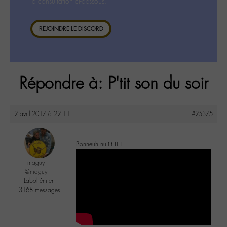
la consultation ci-dessous.
REJOINDRE LE DISCORD
Répondre à: P'tit son du soir
2 avril 2017 à 22:11
#25375
Bonneuh nuiiit ✌🏼
maguy
@maguy
Labohémien
3168 messages