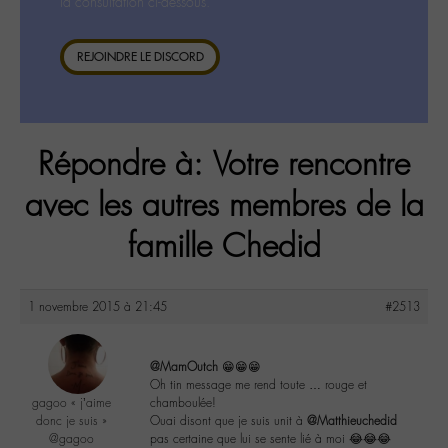
la consultation ci-dessous.
REJOINDRE LE DISCORD
Répondre à: Votre rencontre
avec les autres membres de la
famille Chedid
1 novembre 2015 à 21:45
#2513
@MamOutch
😁😁😁
Oh tin message me rend toute … rouge et
gagoo « j’aime
chamboulée!
donc je suis »
Ouai disont que je suis unit à
@Matthieuchedid
@gagoo
pas certaine que lui se sente lié à moi 😂😂😂