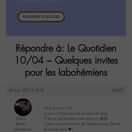
la consultation ci-dessous.
REJOINDRE LE DISCORD
Répondre à: Le Quotidien
10/04 – Quelques invites
pour les labohémiens
29 mars 2017 à 18:58
#25097
Alors là je dis OUI
Je suis sur Paris pour les concerts de Sting
Valerie
C’est un vrai bonheur cette emission 😜😉
@valou
( petit souvenir tout frais de l’émission avec DM et
Labohémien
le concert privé 💗)