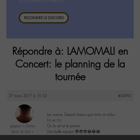
la consultation ci-dessous.
REJOINDRE LE DISCORD
Répondre à: LAMOMALI en
Concert: le planning de la
tournée
27 mars 2017 à 15:53
#24993
Les soeurs Gerard mieux que tintin et milou
Tic et t1c
gagoo « j’aime
Ou le sel et le poivre
donc je suis »
Une belle equipe 😎😎😎😂😂😂
@gagoo