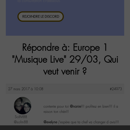
la consultation ci-dessous.
REJOINDRE LE DISCORD
Répondre à: Europe 1
"Musique Live" 29/03, Qui
veut venir ?
27 mars 2017 à 10:08
#24973
contente pour toi
@nanie
!!! profitez en bien!!! il a
raison ton chéri!!
SofM88
@sofm88
@evelyne
j’espère que ta chef va changer d avis!!!
Labohémien