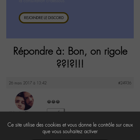
la consultation ci-dessous.
REJOINDRE LE DISCORD
Répondre à: Bon, on rigole
??!?!!!
26 mars 2017 à 13:42
#24936
😂😂😂
Kéké des Plages
1
@kelianabtc
Ce site utilise des cookies et vous donne le contrôle sur ceux
Labohémien
53 messages
que vous souhaitez activer