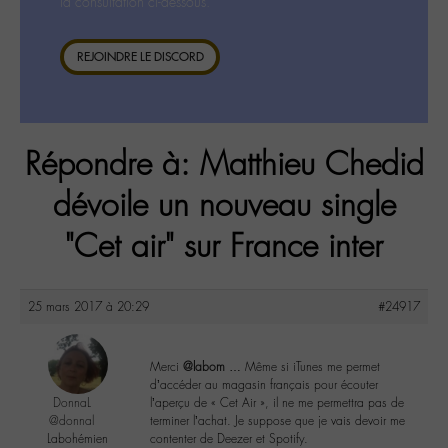
la consultation ci-dessous.
REJOINDRE LE DISCORD
Répondre à: Matthieu Chedid
dévoile un nouveau single
"Cet air" sur France inter
25 mars 2017 à 20:29
#24917
Merci
@labom
… Même si iTunes me permet
d’accéder au magasin français pour écouter
DonnaL
l’aperçu de « Cet Air », il ne me permettra pas de
@donnal
terminer l’achat. Je suppose que je vais devoir me
Labohémien
contenter de Deezer et Spotify.