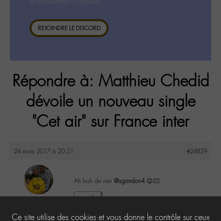
la consultation ci-dessous.
REJOINDRE LE DISCORD
Répondre à: Matthieu Chedid
dévoile un nouveau single
"Cet air" sur France inter
24 mars 2017 à 20:31
#24859
Ah bah de rien
@sgandon4
😉✌🏼
maguy
0
@maguy
Ce site utilise des cookies et vous donne le contrôle sur ceux
Labohémien