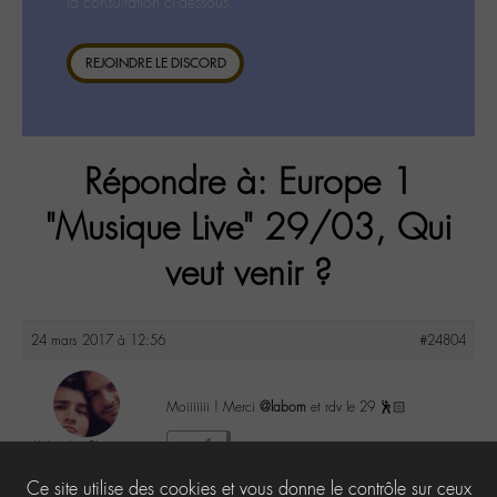
la consultation ci-dessous.
REJOINDRE LE DISCORD
Répondre à: Europe 1
"Musique Live" 29/03, Qui
veut venir ?
24 mars 2017 à 12:56
#24804
Moiiiiiii ! Merci
@labom
et rdv le 29 🕺🏻
Kéké des Plages
2
@kelianabtc
Ce site utilise des cookies et vous donne le contrôle sur ceux
Labohémien