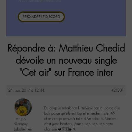
la consultation ci-dessous.
REJOINDRE LE DISCORD
Répondre à: Matthieu Chedid
dévoile un nouveau single
"Cet air" sur France inter
24 mars 2017 à 12:44
#24801
Du coup je rebalance l’interview par ici parce que
bah parce qu’elle est top et entendre mister -M-
maguy
chanter « je pense à toi » d’Amadou et Mariam
@maguy
c’est juste bonheur, j’aime trop trop trop cette
Labohémien
chanson ❤️🇲🇱💫〽️