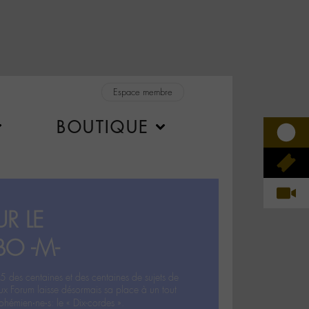
Espace membre
BOUTIQUE
R LE
BO -M-
5 des centaines et des centaines de sujets de
ux Forum laisse désormais sa place à un tout
hémien‧ne‧s: le « Dix-cordes ».