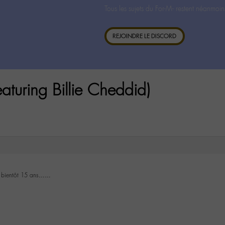
Tous les sujets du For-M- restent néanmoin
REJOINDRE LE DISCORD
aturing Billie Cheddid)
s, bientôt 15 ans……