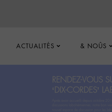
ACTUALITÉS
& NOÛS
RENDEZ-VOUS SU
‘DIX-CORDES’ LA
Après avoir accueilli depuis octobre 201
discussions labohémiennes, notre bon vie
nouvel espace de discussion pour les labo