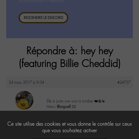
la consultation ci-dessous.
REJOINDRE LE DISCORD
Répondre à: hey hey
(featuring Billie Cheddid)
24 mars 2017 à 9:04
#24757
Elle a juste une voix à tomber ❤️🎤💫
Merci
@argaell
👌🏼
maguy
@maguy
4
Ce site utilise des cookies et vous donne le contrôle sur ceux
Labohémien
3168 messages
que vous souhaitez activer