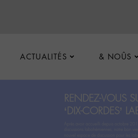
ACTUALITÉS
& NOÛS
RENDEZ-VOUS SU
‘DIX-CORDES’ LA
Après avoir accueilli depuis octobre 201
discussions labohémiennes, notre bon vie
nouvel espace de discussion pour les labo