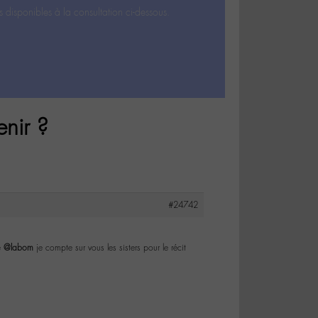
s disponibles à la consultation ci-dessous.
nir ?
#24742
e
@labom
je compte sur vous les sisters pour le récit