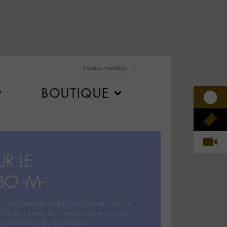
Espace membre
BOUTIQUE
R LE
BO -M-
5 des centaines et des centaines de sujets de
ux Forum laisse désormais sa place à un tout
hémien‧ne‧s: le « Dix-cordes ».