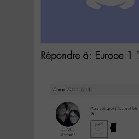
Répondre à: Europe 1 "
23 mars 2017 à 19:44
Mais pourquoi j habite si loi
😘
3
SofM88
@sofm88