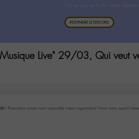
Tous les sujets du For-M- restent néanmoin
REJOINDRE LE DISCORD
Musique Live" 29/03, Qui veut ve
n 😢!! Proposition sympa mais impossible niveau organisation !!mais merci quand mêm