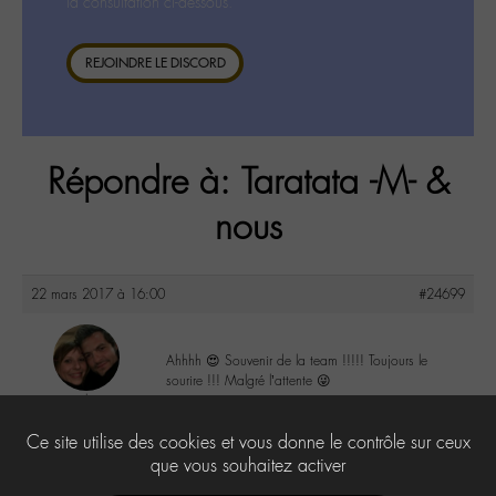
la consultation ci-dessous.
REJOINDRE LE DISCORD
Répondre à: Taratata -M- &
nous
22 mars 2017 à 16:00
#24699
Ahhhh 😍 Souvenir de la team !!!!! Toujours le
sourire !!! Malgré l’attente 😜
aurelie
@aurelie
4
Ce site utilise des cookies et vous donne le contrôle sur ceux
Labohémien
24 messages
que vous souhaitez activer