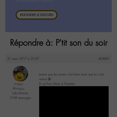
la consultation ci-dessous.
REJOINDRE LE DISCORD
Répondre à: P'tit son du soir
21 mars 2017 à 22:47
#24681
parce que les autres c’est bien mais que lui c’est
mieux 😜
maguy
Et qu’hier j’étais à Taratata
@maguy
Labohémien
3168 messages