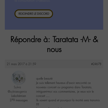
la consultation ci-dessous.
REJOINDRE LE DISCORD
Répondre à: Taratata -M- &
nous
21 mars 2017 à 21:59
#24678
quelle beauté
Je suis tellement heureux d’avoir rencontré ce
Sylvia
nouveau concert ou pragrama dans Taratata,
@sylviaeugenia
intriguent-moi vos commentaires, je veux voir le
Labohémien
concert ….
279 messages
Ils savent quand et pourquoi la moitié sera transmis
??