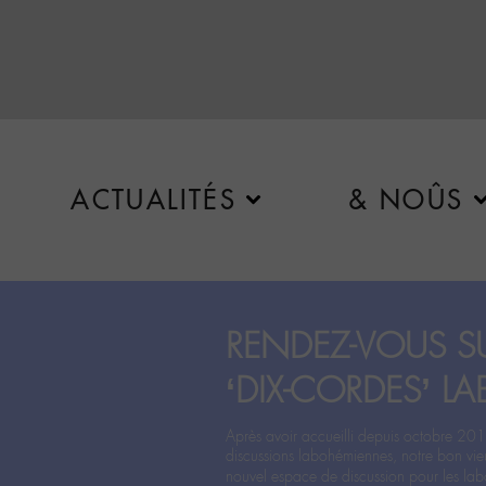
ACTUALITÉS
& NOÛS
RENDEZ-VOUS SU
‘DIX-CORDES’ LA
Après avoir accueilli depuis octobre 201
discussions labohémiennes, notre bon vie
nouvel espace de discussion pour les labo