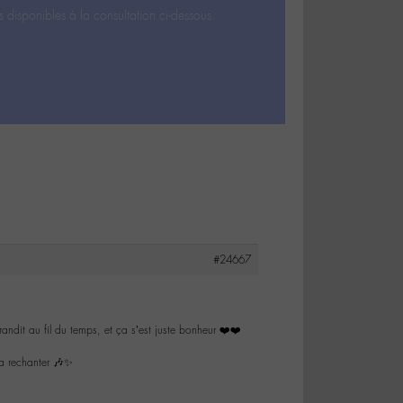
s disponibles à la consultation ci-dessous.
#24667
grandit au fil du temps, et ça s’est juste bonheur ❤️❤️
la rechanter 🎶✨