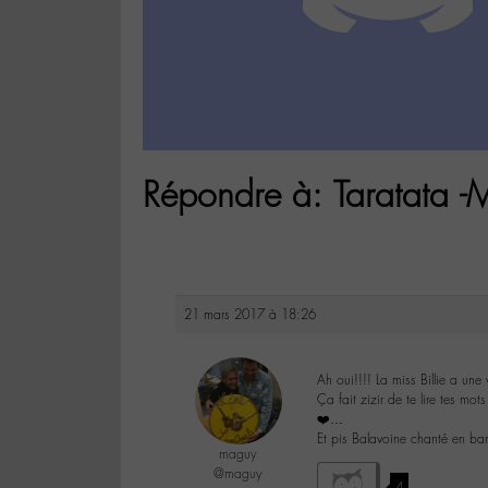
Répondre à: Taratata -
21 mars 2017 à 18:26
Ah oui!!!! La miss Billie a une
Ça fait zizir de te lire tes mot
❤️…
Et pis Balavoine chanté en bam
maguy
@maguy