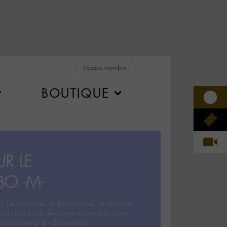
Espace membre
BOUTIQUE
R LE
BO -M-
5 des centaines et des centaines de sujets de
ux Forum laisse désormais sa place à un tout
hémien‧ne‧s: le « Dix-cordes ».