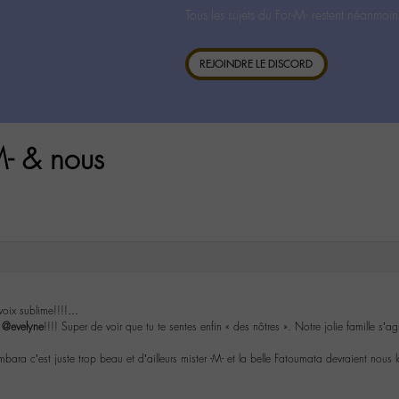
Tous les sujets du For-M- restent néanmoin
REJOINDRE LE DISCORD
M- & nous
 voix sublime!!!!…
s
@evelyne
!!!! Super de voir que tu te sentes enfin « des nôtres ». Notre jolie famille s’a
bara c’est juste trop beau et d’ailleurs mister -M- et la belle Fatoumata devraient nous 