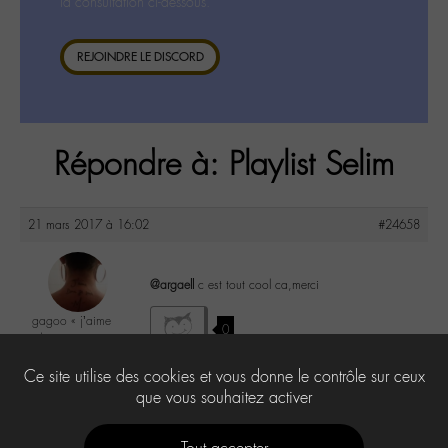
la consultation ci-dessous.
REJOINDRE LE DISCORD
Répondre à: Playlist Selim
21 mars 2017 à 16:02
#24658
@argaell
c est tout cool ca,merci
gagoo « j’aime
0
donc je suis »
@gagoo
Ce site utilise des cookies et vous donne le contrôle sur ceux
Labohémien
2367 messages
que vous souhaitez activer