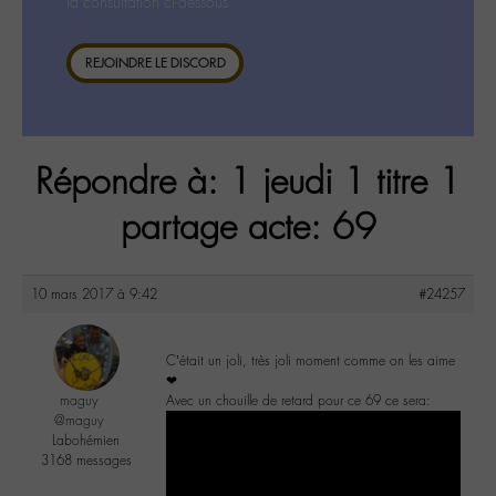
la consultation ci-dessous.
REJOINDRE LE DISCORD
Répondre à: 1 jeudi 1 titre 1
partage acte: 69
10 mars 2017 à 9:42
#24257
C’était un joli, très joli moment comme on les aime
❤
maguy
Avec un chouille de retard pour ce 69 ce sera:
@maguy
Labohémien
3168 messages