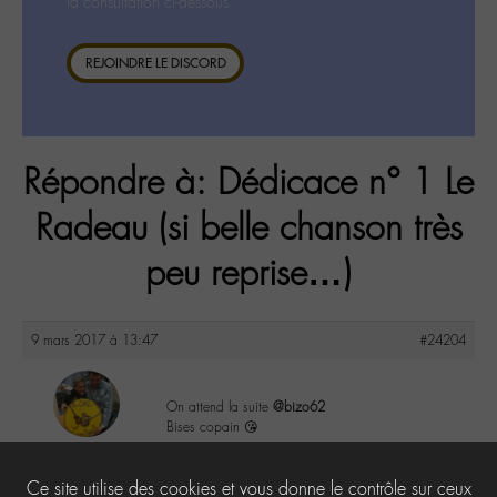
la consultation ci-dessous.
REJOINDRE LE DISCORD
Répondre à: Dédicace n° 1 Le
Radeau (si belle chanson très
peu reprise…)
9 mars 2017 à 13:47
#24204
On attend la suite
@bizo62
Bises copain 😘
maguy
@maguy
1
Ce site utilise des cookies et vous donne le contrôle sur ceux
Labohémien