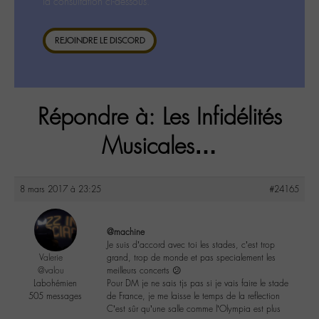
la consultation ci-dessous.
REJOINDRE LE DISCORD
Répondre à: Les Infidélités
Musicales…
8 mars 2017 à 23:25
#24165
@machine
Je suis d’accord avec toi les stades, c’est trop
Valerie
grand, trop de monde et pas specialement les
@valou
meilleurs concerts 😕
Labohémien
Pour DM je ne sais tjs pas si je vais faire le stade
505 messages
de France, je me laisse le temps de la reflection
C’est sûr qu’une salle comme l’Olympia est plus