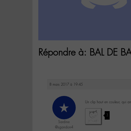
Répondre à: BAL DE B
8 mars 2017 à 19:45
Un clip haut en couleur, qui ar
3
Sardine
@sgandon4