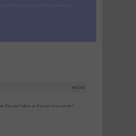
s disponibles à la consultation ci-dessous.
#24145
âte d’écouter l’album et d’assister à un concert !!