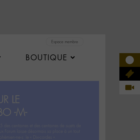
Espace membre
BOUTIQUE
R LE
BO -M-
5 des centaines et des centaines de sujets de
ux Forum laisse désormais sa place à un tout
hémien‧ne‧s: le « Dix-cordes ».