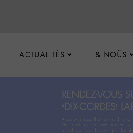
ACTUALITÉS
& NOÛS
RENDEZ-VOUS SU
‘DIX-CORDES’ LA
Après avoir accueilli depuis octobre 201
discussions labohémiennes, notre bon vie
nouvel espace de discussion pour les labo