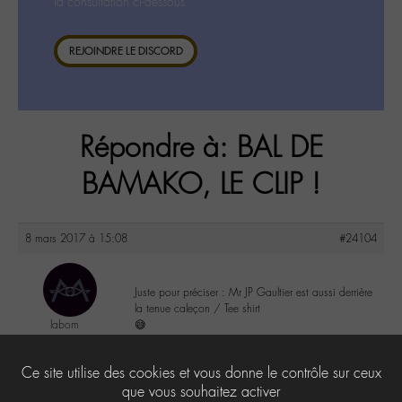
la consultation ci-dessous.
REJOINDRE LE DISCORD
Répondre à: BAL DE
BAMAKO, LE CLIP !
8 mars 2017 à 15:08
#24104
Juste pour préciser : Mr JP Gaultier est aussi derrière
la tenue caleçon / Tee shirt
labom
😅
@labom
Keymaster
14
Ce site utilise des cookies et vous donne le contrôle sur ceux
656 messages
que vous souhaitez activer