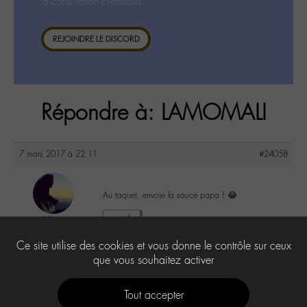
la consultation ci-dessous.
REJOINDRE LE DISCORD
Répondre à: LAMOMALI
7 mars 2017 à 22:11
#24058
Au taquet, envoie la sauce papa ! 😂
Lilly
1
@lillyb
Ce site utilise des cookies et vous donne le contrôle sur ceux
Labohémien
948 messages
que vous souhaitez activer
Tout accepter