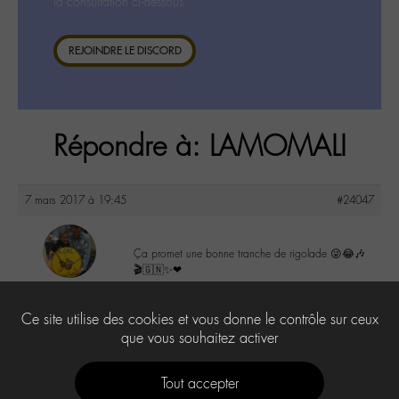
la consultation ci-dessous.
REJOINDRE LE DISCORD
Répondre à: LAMOMALI
7 mars 2017 à 19:45
#24047
Ça promet une bonne tranche de rigolade 😜😂🎶
🎬🇬🇳✨❤
maguy
@maguy
2
Ce site utilise des cookies et vous donne le contrôle sur ceux
Labohémien
3168 messages
que vous souhaitez activer
Tout accepter