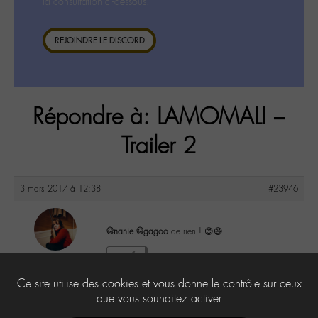
la consultation ci-dessous.
REJOINDRE LE DISCORD
Répondre à: LAMOMALI –
Trailer 2
3 mars 2017 à 12:38
#23946
@nanie
@gagoo
de rien ! 😊😄
Marceau
3
@marssseau
Ce site utilise des cookies et vous donne le contrôle sur ceux
Labohémien
63 messages
que vous souhaitez activer