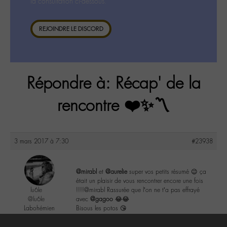
la consultation ci-dessous.
REJOINDRE LE DISCORD
Répondre à: Récap' de la
rencontre ❤️✨〽️
3 mars 2017 à 7:30
#23938
@mirabl
et
@aurelie
super vos petits résumé 😉 ça
était un plaisir de vous rencontrer encore une fois
lu6le
!!!!@mirabl Rassurée que l’on ne t’a pas effrayé
@lu6le
avec
@gagoo
😂😂
Labohémien
Bisous les potos 😘
324 messages