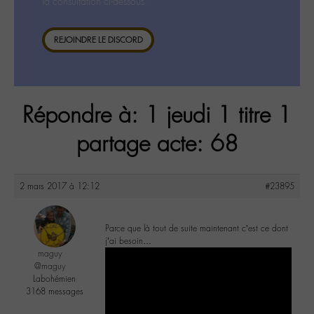
la consultation ci-dessous.
REJOINDRE LE DISCORD
Répondre à: 1 jeudi 1 titre 1
partage acte: 68
2 mars 2017 à 12:12
#23895
Parce que là tout de suite maintenant c’est ce dont
j’ai besoin…
maguy
@maguy
Labohémien
3168 messages